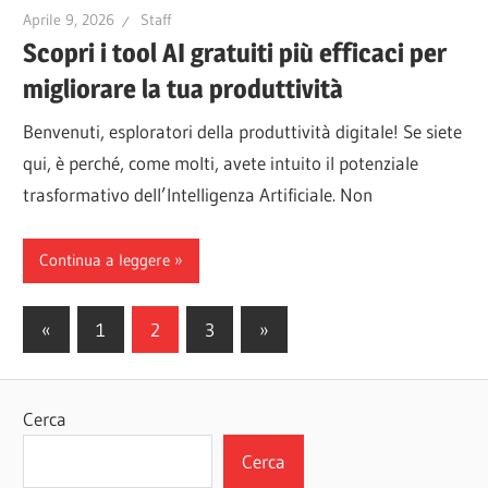
Aprile 9, 2026
Staff
Scopri i tool AI gratuiti più efficaci per
migliorare la tua produttività
Benvenuti, esploratori della produttività digitale! Se siete
qui, è perché, come molti, avete intuito il potenziale
trasformativo dell’Intelligenza Artificiale. Non
Continua a leggere
Paginazione
Articoli
Articoli
«
1
2
3
»
precedenti
successivi
degli
articoli
Cerca
Cerca