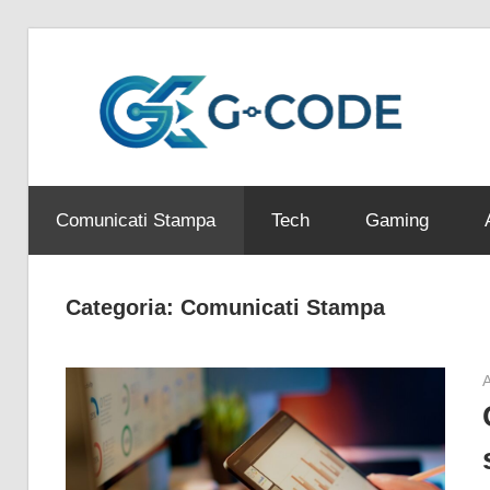
Salta
al
G
contenuto
Coding
C
e
Comunicati Stampa
Tech
Gaming
altri
contenuti
Categoria:
Comunicati Stampa
A