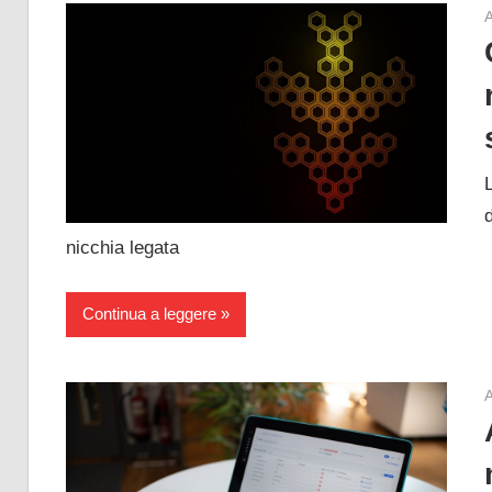
A
nicchia legata
Continua a leggere
A