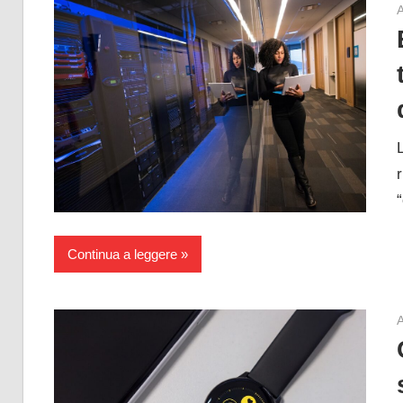
A
Continua a leggere
A