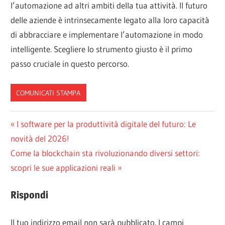
l’automazione ad altri ambiti della tua attività. Il futuro
delle aziende è intrinsecamente legato alla loro capacità
di abbracciare e implementare l’automazione in modo
intelligente. Scegliere lo strumento giusto è il primo
passo cruciale in questo percorso.
COMUNICATI STAMPA
Navigazione
Articolo
I software per la produttività digitale del futuro: Le
precedente:
novità del 2026!
articoli
Articolo
Come la blockchain sta rivoluzionando diversi settori:
successivo:
scopri le sue applicazioni reali
Rispondi
Il tuo indirizzo email non sarà pubblicato.
I campi