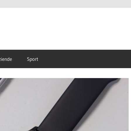
-
ode
ziende
Sport