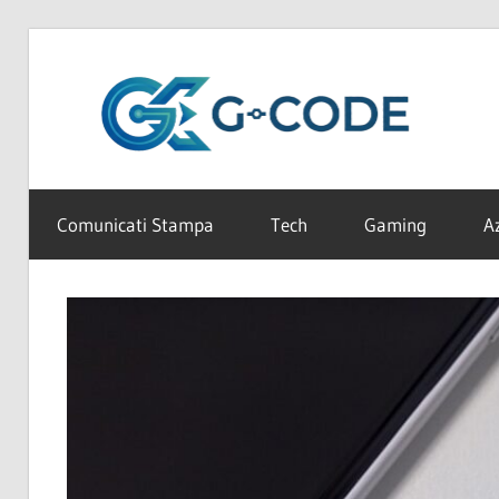
Salta
al
G
contenuto
Coding
C
e
Comunicati Stampa
Tech
Gaming
A
altri
contenuti